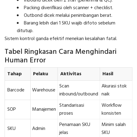
Inbound dicek oleh 2 staf (penerima & QC).
Packing diverifikasi oleh scanner + checklist.
Outbond dicek melalui penimbangan berat.
Barang lebih dari 1 SKU wajib difoto sebelum
ditutup.
Sistem kontrol ganda efektif menekan kesalahan fatal.
Tabel Ringkasan Cara Menghindari
Human Error
Tahap
Pelaku
Aktivitas
Hasil
Scan
Akurasi stok
Barcode
Warehouse
inbound/outbound
naik
Standarisasi
Workflow
SOP
Manajemen
proses
konsisten
Penamaan SKU
Minim salah
SKU
Admin
jelas
SKU