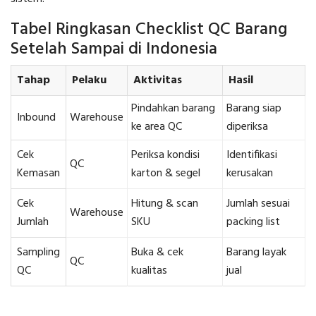
Tabel Ringkasan Checklist QC Barang
Setelah Sampai di Indonesia
Tahap
Pelaku
Aktivitas
Hasil
Pindahkan barang
Barang siap
Inbound
Warehouse
ke area QC
diperiksa
Cek
Periksa kondisi
Identifikasi
QC
Kemasan
karton & segel
kerusakan
Cek
Hitung & scan
Jumlah sesuai
Warehouse
Jumlah
SKU
packing list
Sampling
Buka & cek
Barang layak
QC
QC
kualitas
jual