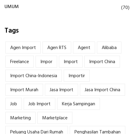
UMUM
(70)
Tags
Agen Import
Agen RTS
Agent
Alibaba
Freelance
Impor
Import
Import China
Import China-Indonesia
Importir
Import Murah
Jasa Import
Jasa Import China
Job
Job Import
Kerja Sampingan
Marketing
Marketplace
Peluang Usaha Dari Rumah
Penghasilan Tambahan