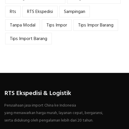
Rts
RTS Ekspedisi
Sampingan
Tanpa Modal
Tips Impor
Tips Impor Barang
Tips Import Barang
RTS Ekspedisi & Logistik
Perusahaan jasa import China ke Indonesia
yang menawarkan harga murah, layanan cepat, bergaransi,
serta didukung oleh pengalaman lebih dari 20 tahun.