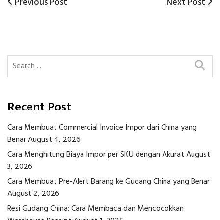
Previous
Next
Previous Post
Next Post
Post
Post
Post
navigation
Recent Post
Cara Membuat Commercial Invoice Impor dari China yang
Benar
August 4, 2026
Cara Menghitung Biaya Impor per SKU dengan Akurat
August
3, 2026
Cara Membuat Pre-Alert Barang ke Gudang China yang Benar
August 2, 2026
Resi Gudang China: Cara Membaca dan Mencocokkan