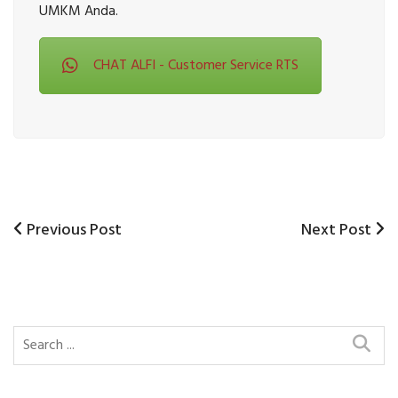
UMKM Anda.
CHAT ALFI - Customer Service RTS
Previous
Next
Previous Post
Next Post
Post
Post
Post
navigation