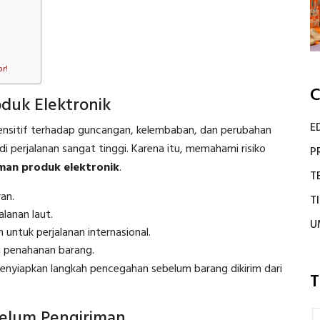
r!
C
duk Elektronik
E
sensitif terhadap guncangan, kelembaban, dan perubahan
di perjalanan sangat tinggi. Karena itu, memahami risiko
P
iman produk elektronik
.
T
an.
T
lanan laut.
U
untuk perjalanan internasional.
u penahanan barang.
menyiapkan langkah pencegahan sebelum barang dikirim dari
T
elum Pengiriman