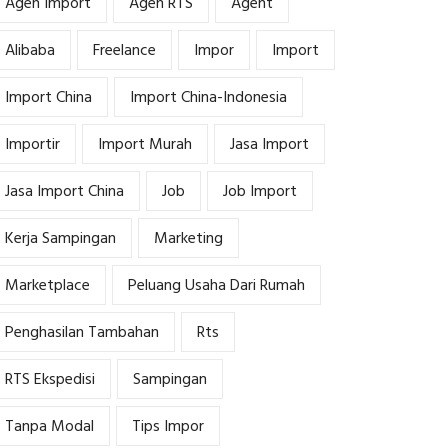
Agen Import
Agen RTS
Agent
Alibaba
Freelance
Impor
Import
Import China
Import China-Indonesia
Importir
Import Murah
Jasa Import
Jasa Import China
Job
Job Import
Kerja Sampingan
Marketing
Marketplace
Peluang Usaha Dari Rumah
Penghasilan Tambahan
Rts
RTS Ekspedisi
Sampingan
Tanpa Modal
Tips Impor