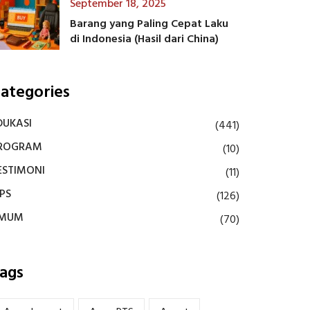
September 18, 2025
Barang yang Paling Cepat Laku
di Indonesia (Hasil dari China)
ategories
DUKASI
(441)
ROGRAM
(10)
ESTIMONI
(11)
IPS
(126)
MUM
(70)
ags