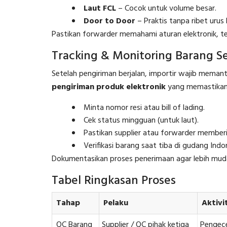
Laut FCL
– Cocok untuk volume besar.
Door to Door
– Praktis tanpa ribet urus 
Pastikan forwarder memahami aturan elektronik, te
Tracking & Monitoring Barang S
Setelah pengiriman berjalan, importir wajib memant
pengiriman produk elektronik
yang memastikan
Minta nomor resi atau bill of lading.
Cek status mingguan (untuk laut).
Pastikan supplier atau forwarder memberi 
Verifikasi barang saat tiba di gudang Indo
Dokumentasikan proses penerimaan agar lebih mudah 
Tabel Ringkasan Proses
Tahap
Pelaku
Aktivi
QC Barang
Supplier / QC pihak ketiga
Pengece