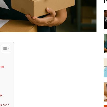
P
rim
ik
alanan?