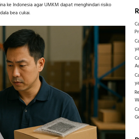
ina ke Indonesia agar UMKM dapat menghindari risiko
R
dala bea cukai.
C
P
C
y
C
A
C
y
R
W
C
G