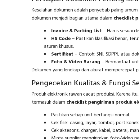
Kesalahan dokumen adalah penyebab paling umum ter
dokumen menjadi bagian utama dalam
checklist 
Invoice & Packing List
– Harus sesuai det
HS Code
– Pastikan klasifikasi benar, te
aturan khusus.
Sertifikat
– Contoh: SNI, SDPPI, atau dok
Foto & Video Barang
– Bermanfaat untuk
Dokumen yang lengkap dan akurat mempercepat pro
Pengecekan Kualitas & Fungsi S
Produk elektronik rawan cacat produksi. Karena itu,
termasuk dalam
checklist pengiriman produk el
Pastikan setiap unit berfungsi normal.
Cek fisik: casing, layar, tombol, port konek
Cek aksesoris: charger, kabel, baterai, man
Minta supplier mengirimkan foto/video pe