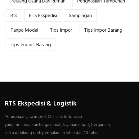
Peluang Usaha Dari Rumah
Penghasilan Tambahan
Rts
RTS Ekspedisi
Sampingan
Tanpa Modal
Tips Impor
Tips Impor Barang
Tips Import Barang
RTS Ekspedisi & Logistik
Perusahaan jasa import China ke Indonesia
yang menawarkan harga murah, layanan cepat, bergaransi,
serta didukung oleh pengalaman lebih dari 20 tahun.