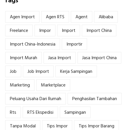
Tags
Agen Import
Agen RTS
Agent
Alibaba
Freelance
Impor
Import
Import China
Import China-Indonesia
Importir
Import Murah
Jasa Import
Jasa Import China
Job
Job Import
Kerja Sampingan
Marketing
Marketplace
Peluang Usaha Dari Rumah
Penghasilan Tambahan
Rts
RTS Ekspedisi
Sampingan
Tanpa Modal
Tips Impor
Tips Impor Barang