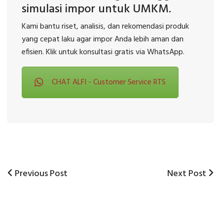
simulasi impor untuk UMKM.
Kami bantu riset, analisis, dan rekomendasi produk
yang cepat laku agar impor Anda lebih aman dan
efisien. Klik untuk konsultasi gratis via WhatsApp.
CHAT ALFI - Customer Service RTS
Previous
Next
Previous Post
Next Post
Post
Post
Post
navigation