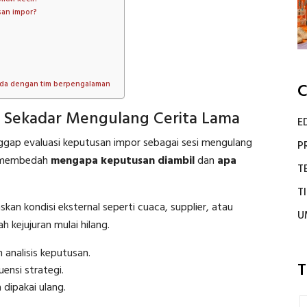
san impor?
nda dengan tim berpengalaman
C
n Sekadar Mengulang Cerita Lama
E
nggap evaluasi keputusan impor sebagai sesi mengulang
P
ya membedah
mengapa keputusan diambil
dan
apa
T
T
kan kondisi eksternal seperti cuaca, supplier, atau
U
h kejujuran mulai hilang.
n analisis keputusan.
T
ensi strategi.
dipakai ulang.