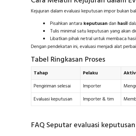
Cara Melatih Kejujuran dalam E
Kejujuran dalam evaluasi keputusan impor bukan baka
Pisahkan antara
keputusan
dan
hasil
dala
Tulis minimal satu keputusan yang akan di
Libatkan pihak netral untuk membaca hasil
Dengan pendekatan ini, evaluasi menjadi alat perbai
Tabel Ringkasan Proses
Tahap
Pelaku
Aktiv
Pengiriman selesai
Importer
Mengu
Evaluasi keputusan
Importer & tim
Memb
FAQ Seputar evaluasi keputusan