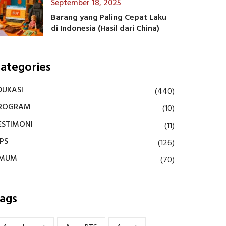
September 18, 2025
Barang yang Paling Cepat Laku
di Indonesia (Hasil dari China)
ategories
DUKASI
(440)
ROGRAM
(10)
ESTIMONI
(11)
IPS
(126)
MUM
(70)
ags