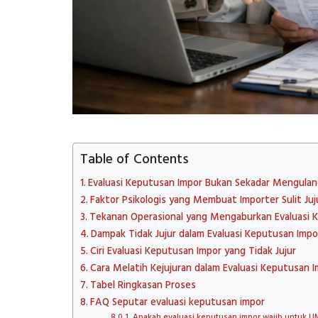
Table of Contents
Evaluasi Keputusan Impor Bukan Sekadar Mengulan
Faktor Psikologis yang Membuat Importer Sulit Juj
Tekanan Operasional yang Mengaburkan Evaluasi 
Dampak Tidak Jujur dalam Evaluasi Keputusan Impo
Ciri Evaluasi Keputusan Impor yang Tidak Jujur
Cara Melatih Kejujuran dalam Evaluasi Keputusan 
Tabel Ringkasan Proses
FAQ Seputar evaluasi keputusan impor
Apakah evaluasi keputusan impor wajib untuk U