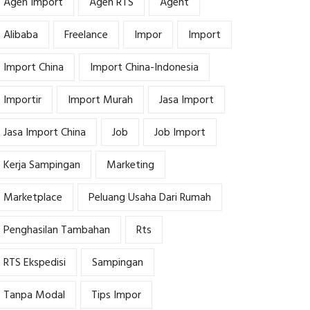
Agen Import
Agen RTS
Agent
Alibaba
Freelance
Impor
Import
Import China
Import China-Indonesia
Importir
Import Murah
Jasa Import
Jasa Import China
Job
Job Import
Kerja Sampingan
Marketing
Marketplace
Peluang Usaha Dari Rumah
Penghasilan Tambahan
Rts
RTS Ekspedisi
Sampingan
Tanpa Modal
Tips Impor