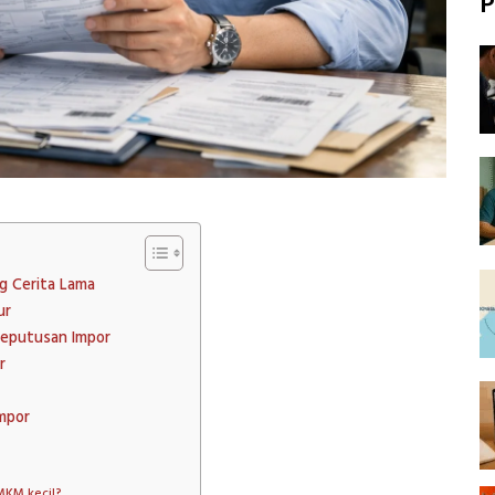
P
g Cerita Lama
ur
Keputusan Impor
r
Impor
MKM kecil?