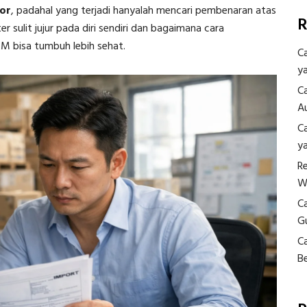
por
, padahal yang terjadi hanyalah mencari pembenaran atas
R
r sulit jujur pada diri sendiri dan bagaimana cara
M bisa tumbuh lebih sehat.
C
y
C
A
C
y
R
W
C
G
C
B