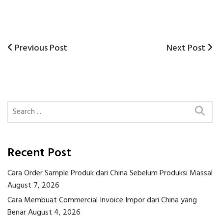
Previous
Next
Previous Post
Next Post
Post
Post
Post
navigation
Recent Post
Cara Order Sample Produk dari China Sebelum Produksi Massal
August 7, 2026
Cara Membuat Commercial Invoice Impor dari China yang
Benar
August 4, 2026