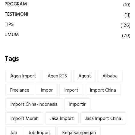
PROGRAM
(10)
TESTIMONI
(11)
TIPS
(126)
UMUM
(70)
Tags
Agen Import
Agen RTS
Agent
Alibaba
Freelance
Impor
Import
Import China
Import China-Indonesia
Importir
Import Murah
Jasa Import
Jasa Import China
Job
Job Import
Kerja Sampingan