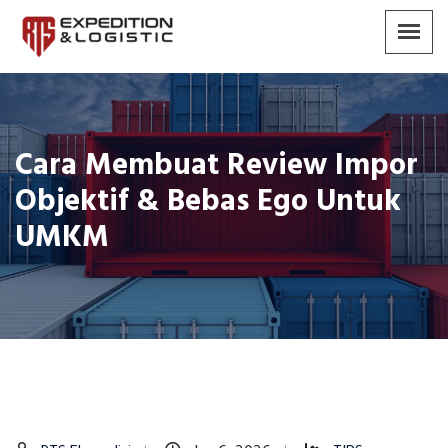
Cara Membuat Review Impor
Objektif & Bebas Ego Untuk
UMKM