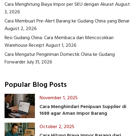
Cara Menghitung Biaya Impor per SKU dengan Akurat
August
3, 2026
Cara Membuat Pre-Alert Barang ke Gudang China yang Benar
August 2, 2026
Resi Gudang China: Cara Membaca dan Mencocokkan
Warehouse Receipt
August 1, 2026
Cara Mengatur Pengiriman Domestik China ke Gudang
Forwarder
July 31, 2026
Popular Blog Posts
November 1, 2025
Cara Menghindari Penipuan Supplier di
1688 agar Aman Impor Barang
October 2, 2025
Cara Hitung Biaya Impor Barang dari