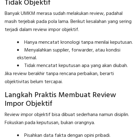
Tidak Objektif
Banyak UMKM merasa sudah melakukan review, padahal
masih terjebak pada pola lama. Berikut kesalahan yang sering
terjadi dalam review impor objektif.
Hanya mencatat kronologi tanpa menilai keputusan.
Menyalahkan supplier, forwarder, atau kondisi
eksternal.
Tidak mencatat keputusan apa yang akan diubah.
Jika review berakhir tanpa rencana perbaikan, berarti
objektivitas belum tercapai.
Langkah Praktis Membuat Review
Impor Objektif
Review impor objektif bisa dibuat sederhana namun disiplin.
Fokuskan pada keputusan, bukan orangnya.
Pisahkan data fakta dengan opini pribadi.