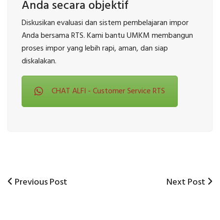
Anda secara objektif
Diskusikan evaluasi dan sistem pembelajaran impor
Anda bersama RTS. Kami bantu UMKM membangun
proses impor yang lebih rapi, aman, dan siap
diskalakan.
CHAT ALFI - Customer Service RTS
Previous
Next
Previous Post
Next Post
Post
Post
Post
navigation