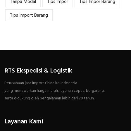
Tanpa Modal
Tips Impor
Tips Impor Barang
Tips Import Barang
RTS Ekspedisi & Logistik
Perusahaan jasa import China ke Indonesia
yang menawarkan harga murah, layanan cepat, bergaransi,
serta didukung oleh pengalaman lebih dari 20 tahun.
Layanan Kami