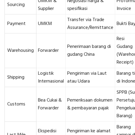
UMKM &
Negosiasi harga &
Proform
Sourcing
Supplier
spesifikasi
Invoice
Transfer via Trade
Payment
UMKM
Bukti Ba
Assurance/Remittance
Resi
Penerimaan barang di
Gudang
Warehousing
Forwarder
gudang China
(Wareho
Receipt)
Logistik
Pengiriman via Laut
Barang t
Shipping
Internasional
atau Udara
di Indone
SPPB (Su
Bea Cukai &
Pemeriksaan dokumen
Persetuj
Customs
Forwarder
& pembayaran pajak
Pengelua
Barang)
Barang
Ekspedisi
Pengiriman ke alamat