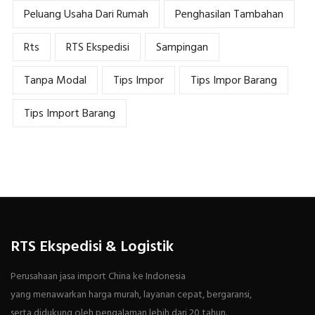
Peluang Usaha Dari Rumah
Penghasilan Tambahan
Rts
RTS Ekspedisi
Sampingan
Tanpa Modal
Tips Impor
Tips Impor Barang
Tips Import Barang
RTS Ekspedisi & Logistik
Perusahaan jasa import China ke Indonesia
yang menawarkan harga murah, layanan cepat, bergaransi,
serta didukung oleh pengalaman lebih dari 20 tahun.