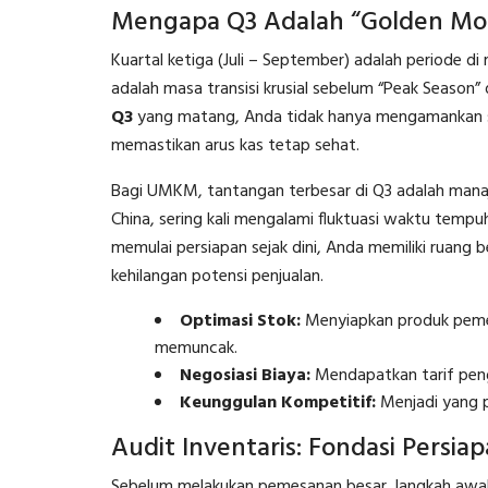
Mengapa Q3 Adalah “Golden Mo
Kuartal ketiga (Juli – September) adalah periode d
adalah masa transisi krusial sebelum “Peak Season” 
Q3
yang matang, Anda tidak hanya mengamankan sto
memastikan arus kas tetap sehat.
Bagi UMKM, tantangan terbesar di Q3 adalah mana
China, sering kali mengalami fluktuasi waktu temp
memulai persiapan sejak dini, Anda memiliki ruang
kehilangan potensi penjualan.
Optimasi Stok:
Menyiapkan produk pemen
memuncak.
Negosiasi Biaya:
Mendapatkan tarif pengi
Keunggulan Kompetitif:
Menjadi yang p
Audit Inventaris: Fondasi Persi
Sebelum melakukan pemesanan besar, langkah awa