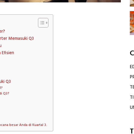
er?
porter Memasuki Q3
u
C
 Efisien
E
P
uki Q3
T
1?
di Q3?
T
U
cana besar Anda di Kuartal 3.
T