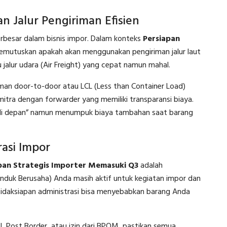
n Jalur Pengiriman Efisien
terbesar dalam bisnis impor. Dalam konteks
Persiapan
memutuskan apakah akan menggunakan pengiriman jalur laut
 jalur udara (Air Freight) yang cepat namun mahal.
man door-to-door atau LCL (Less than Container Load)
rmitra dengan forwarder yang memiliki transparansi biaya.
 di depan” namun menumpuk biaya tambahan saat barang
rasi Impor
pan Strategis Importer Memasuki Q3
adalah
 Induk Berusaha) Anda masih aktif untuk kegiatan impor dan
tidaksiapan administrasi bisa menyebabkan barang Anda
I, Post Border, atau izin dari BPOM, pastikan semua