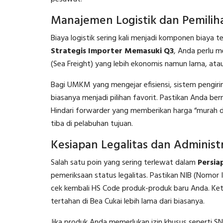
Manajemen Logistik dan Pemiliha
Biaya logistik sering kali menjadi komponen biaya 
Strategis Importer Memasuki Q3
, Anda perlu 
(Sea Freight) yang lebih ekonomis namun lama, atau
Bagi UMKM yang mengejar efisiensi, sistem pengiri
biasanya menjadi pilihan favorit. Pastikan Anda be
Hindari forwarder yang memberikan harga “murah
tiba di pelabuhan tujuan.
Kesiapan Legalitas dan Administ
Salah satu poin yang sering terlewat dalam
Persia
pemeriksaan status legalitas. Pastikan NIB (Nomor
cek kembali HS Code produk-produk baru Anda. Ke
tertahan di Bea Cukai lebih lama dari biasanya.
Jika produk Anda memerlukan izin khusus seperti SN