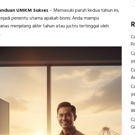
 Panduan UMKM Sukses
–
Memasuki paruh kedua tahun ini,
njadi penentu utama apakah bisnis Anda mampu
R
as menjelang akhir tahun atau justru tertinggal oleh
.
C
P
C
y
C
A
C
y
R
W
C
G