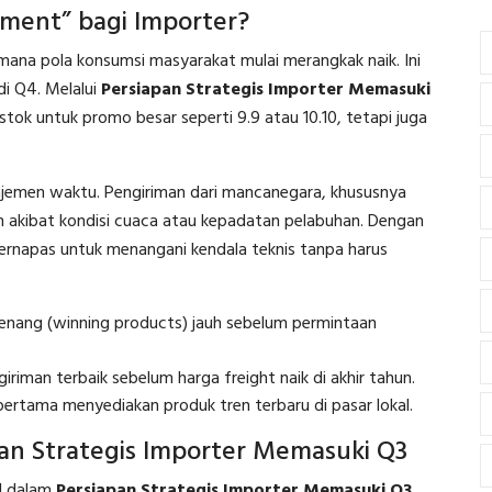
ment” bagi Importer?
i mana pola konsumsi masyarakat mulai merangkak naik. Ini
di Q4. Melalui
Persiapan Strategis Importer Memasuki
k untuk promo besar seperti 9.9 atau 10.10, tetapi juga
jemen waktu. Pengiriman dari mancanegara, khususnya
uh akibat kondisi cuaca atau kepadatan pelabuhan. Dengan
 bernapas untuk menangani kendala teknis tanpa harus
ang (winning products) jauh sebelum permintaan
riman terbaik sebelum harga freight naik di akhir tahun.
ertama menyediakan produk tren terbaru di pasar lokal.
apan Strategis Importer Memasuki Q3
l dalam
Persiapan Strategis Importer Memasuki Q3