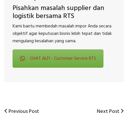
Pisahkan masalah supplier dan
logistik bersama RTS
Kami bantu membedah masalah impor Anda secara
objektif agar keputusan bisnis lebih tepat dan tidak
mengulang kesalahan yang sama.
CHAT ALFI - Customer Service RTS
Previous
Next
Previous Post
Next Post
Post
Post
Post