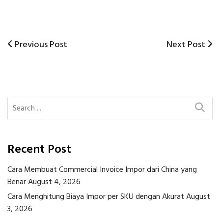
Previous
Next
Previous Post
Next Post
Post
Post
Post
navigation
Recent Post
Cara Membuat Commercial Invoice Impor dari China yang
Benar
August 4, 2026
Cara Menghitung Biaya Impor per SKU dengan Akurat
August
3, 2026