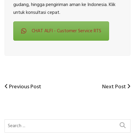
gudang, hingga pengiriman aman ke Indonesia. Klik
untuk konsultasi cepat.
CHAT ALFI - Customer Service RTS
Previous
Next
Previous Post
Next Post
Post
Post
Post
navigation