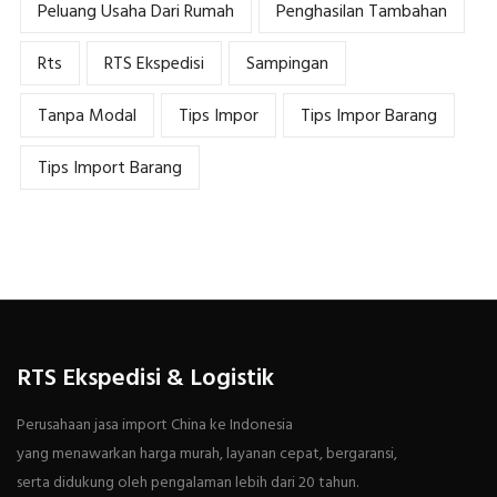
Peluang Usaha Dari Rumah
Penghasilan Tambahan
Rts
RTS Ekspedisi
Sampingan
Tanpa Modal
Tips Impor
Tips Impor Barang
Tips Import Barang
RTS Ekspedisi & Logistik
Perusahaan jasa import China ke Indonesia
yang menawarkan harga murah, layanan cepat, bergaransi,
serta didukung oleh pengalaman lebih dari 20 tahun.