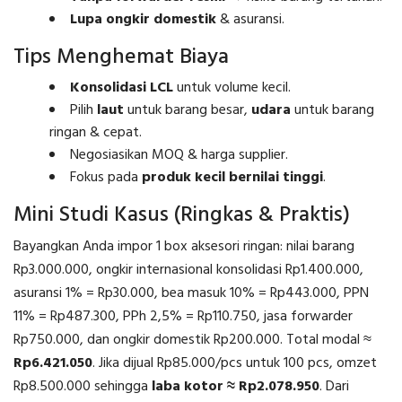
Lupa ongkir domestik
& asuransi.
Tips Menghemat Biaya
Konsolidasi LCL
untuk volume kecil.
Pilih
laut
untuk barang besar,
udara
untuk barang
ringan & cepat.
Negosiasikan MOQ & harga supplier.
Fokus pada
produk kecil bernilai tinggi
.
Mini Studi Kasus (Ringkas & Praktis)
Bayangkan Anda impor 1 box aksesori ringan: nilai barang
Rp3.000.000, ongkir internasional konsolidasi Rp1.400.000,
asuransi 1% = Rp30.000, bea masuk 10% = Rp443.000, PPN
11% = Rp487.300, PPh 2,5% = Rp110.750, jasa forwarder
Rp750.000, dan ongkir domestik Rp200.000. Total modal ≈
Rp6.421.050
. Jika dijual Rp85.000/pcs untuk 100 pcs, omzet
Rp8.500.000 sehingga
laba kotor ≈ Rp2.078.950
. Dari