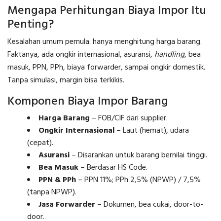
Mengapa Perhitungan Biaya Impor Itu
Penting?
Kesalahan umum pemula: hanya menghitung harga barang.
Faktanya, ada ongkir internasional, asuransi,
handling
, bea
masuk, PPN, PPh, biaya forwarder, sampai ongkir domestik.
Tanpa simulasi, margin bisa terkikis.
Komponen Biaya Impor Barang
Harga Barang
– FOB/CIF dari supplier.
Ongkir Internasional
– Laut (hemat), udara
(cepat).
Asuransi
– Disarankan untuk barang bernilai tinggi.
Bea Masuk
– Berdasar HS Code.
PPN & PPh
– PPN 11%; PPh 2,5% (NPWP) / 7,5%
(tanpa NPWP).
Jasa Forwarder
– Dokumen, bea cukai, door-to-
door.