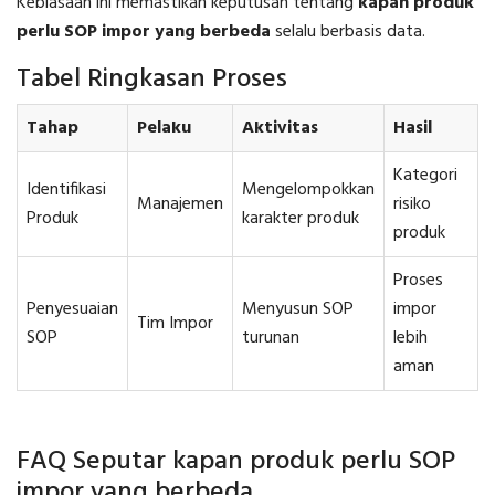
Kebiasaan ini memastikan keputusan tentang
kapan produk
perlu SOP impor yang berbeda
selalu berbasis data.
Tabel Ringkasan Proses
Tahap
Pelaku
Aktivitas
Hasil
Kategori
Identifikasi
Mengelompokkan
Manajemen
risiko
Produk
karakter produk
produk
Proses
Penyesuaian
Menyusun SOP
impor
Tim Impor
SOP
turunan
lebih
aman
FAQ Seputar kapan produk perlu SOP
impor yang berbeda