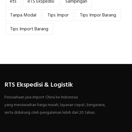
Rts
RTS Ekspedisi
Sampingan
Tanpa Modal
Tips Impor
Tips Impor Barang
Tips Import Barang
RTS Ekspedisi & Logistik
Perusahaan jasa import China ke Indonesia
yang menawarkan harga murah, layanan cepat, bergaransi,
serta didukung oleh pengalaman lebih dari 20 tahun.