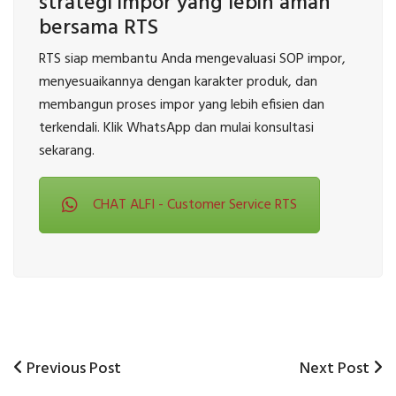
strategi impor yang lebih aman
bersama RTS
RTS siap membantu Anda mengevaluasi SOP impor,
menyesuaikannya dengan karakter produk, dan
membangun proses impor yang lebih efisien dan
terkendali. Klik WhatsApp dan mulai konsultasi
sekarang.
CHAT ALFI - Customer Service RTS
Previous
Next
Previous Post
Next Post
Post
Post
Post