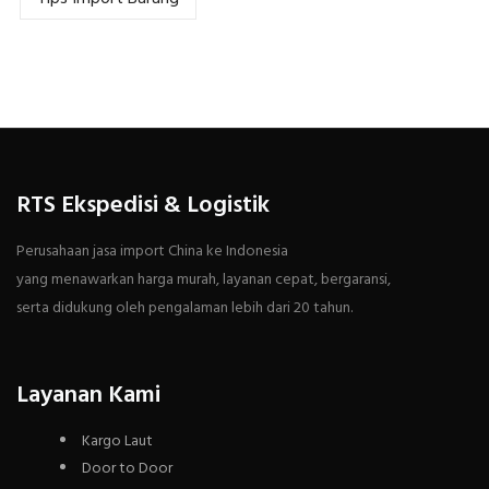
RTS Ekspedisi & Logistik
Perusahaan jasa import China ke Indonesia
yang menawarkan harga murah, layanan cepat, bergaransi,
serta didukung oleh pengalaman lebih dari 20 tahun.
Layanan Kami
Kargo Laut
Door to Door