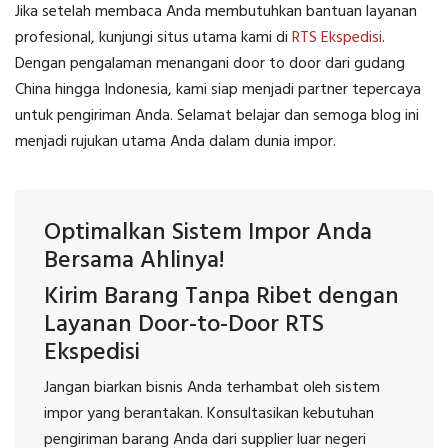
Jika setelah membaca Anda membutuhkan bantuan layanan
profesional, kunjungi situs utama kami di
RTS Ekspedisi
.
Dengan pengalaman menangani door to door dari gudang
China hingga Indonesia, kami siap menjadi partner tepercaya
untuk pengiriman Anda. Selamat belajar dan semoga blog ini
menjadi rujukan utama Anda dalam dunia impor.
Optimalkan Sistem Impor Anda
Bersama Ahlinya!
Kirim Barang Tanpa Ribet dengan
Layanan Door-to-Door RTS
Ekspedisi
Jangan biarkan bisnis Anda terhambat oleh sistem
impor yang berantakan. Konsultasikan kebutuhan
pengiriman barang Anda dari supplier luar negeri