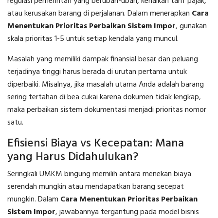
regulasi pemerintah yang berubah-ubah, kenaikan tarif pajak,
atau kerusakan barang di perjalanan. Dalam menerapkan
Cara
Menentukan Prioritas Perbaikan Sistem Impor
, gunakan
skala prioritas 1-5 untuk setiap kendala yang muncul.
Masalah yang memiliki dampak finansial besar dan peluang
terjadinya tinggi harus berada di urutan pertama untuk
diperbaiki. Misalnya, jika masalah utama Anda adalah barang
sering tertahan di bea cukai karena dokumen tidak lengkap,
maka perbaikan sistem dokumentasi menjadi prioritas nomor
satu.
Efisiensi Biaya vs Kecepatan: Mana
yang Harus Didahulukan?
Seringkali UMKM bingung memilih antara menekan biaya
serendah mungkin atau mendapatkan barang secepat
mungkin. Dalam
Cara Menentukan Prioritas Perbaikan
Sistem Impor
, jawabannya tergantung pada model bisnis