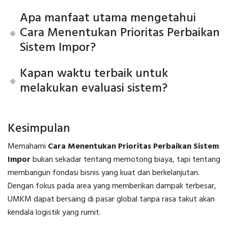
Apa manfaat utama mengetahui
Cara Menentukan Prioritas Perbaikan
Sistem Impor?
Kapan waktu terbaik untuk
melakukan evaluasi sistem?
Kesimpulan
Memahami
Cara Menentukan Prioritas Perbaikan Sistem
Impor
bukan sekadar tentang memotong biaya, tapi tentang
membangun fondasi bisnis yang kuat dan berkelanjutan.
Dengan fokus pada area yang memberikan dampak terbesar,
UMKM dapat bersaing di pasar global tanpa rasa takut akan
kendala logistik yang rumit.