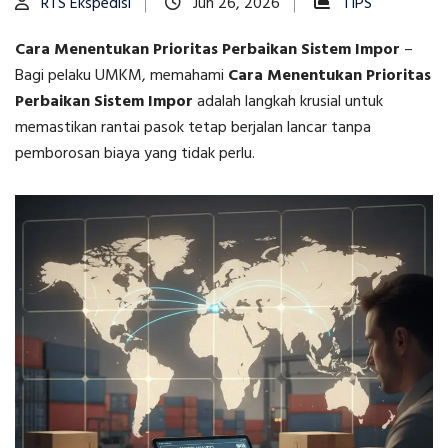
RTS Ekspedisi
Jun 26, 2026
TIPS
Cara Menentukan Prioritas Perbaikan Sistem Impor
–
Bagi pelaku UMKM, memahami
Cara Menentukan Prioritas
Perbaikan Sistem Impor
adalah langkah krusial untuk
memastikan rantai pasok tetap berjalan lancar tanpa
pemborosan biaya yang tidak perlu.