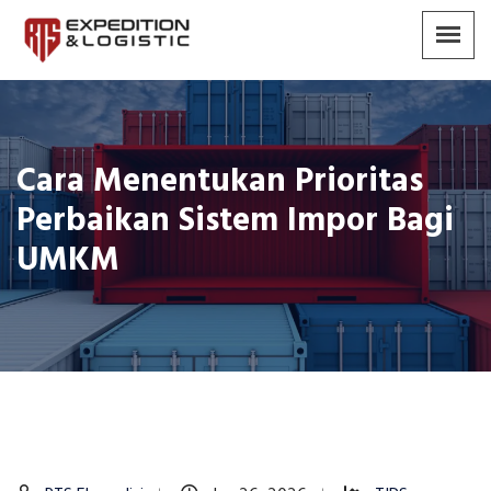
Cara Menentukan Prioritas
Perbaikan Sistem Impor Bagi
UMKM