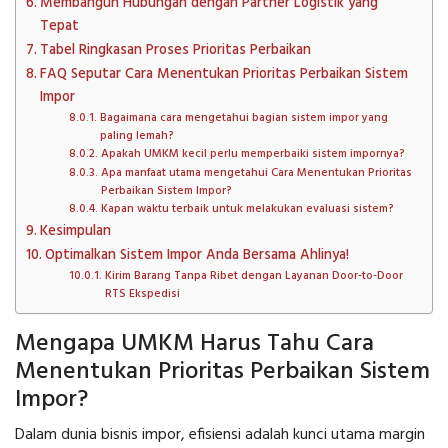
Membangun Hubungan dengan Partner Logistik yang
Tepat
Tabel Ringkasan Proses Prioritas Perbaikan
FAQ Seputar Cara Menentukan Prioritas Perbaikan Sistem
Impor
Bagaimana cara mengetahui bagian sistem impor yang
paling lemah?
Apakah UMKM kecil perlu memperbaiki sistem impornya?
Apa manfaat utama mengetahui Cara Menentukan Prioritas
Perbaikan Sistem Impor?
Kapan waktu terbaik untuk melakukan evaluasi sistem?
Kesimpulan
Optimalkan Sistem Impor Anda Bersama Ahlinya!
Kirim Barang Tanpa Ribet dengan Layanan Door-to-Door
RTS Ekspedisi
Mengapa UMKM Harus Tahu Cara
Menentukan Prioritas Perbaikan Sistem
Impor?
Dalam dunia bisnis impor, efisiensi adalah kunci utama margin