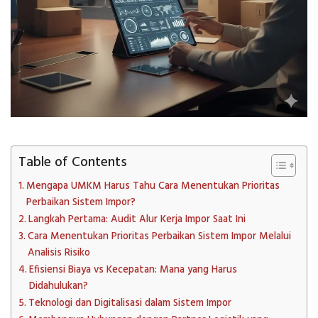
Table of Contents
Mengapa UMKM Harus Tahu Cara Menentukan Prioritas
Perbaikan Sistem Impor?
Langkah Pertama: Audit Alur Kerja Impor Saat Ini
Cara Menentukan Prioritas Perbaikan Sistem Impor Melalui
Analisis Risiko
Efisiensi Biaya vs Kecepatan: Mana yang Harus
Didahulukan?
Teknologi dan Digitalisasi dalam Sistem Impor