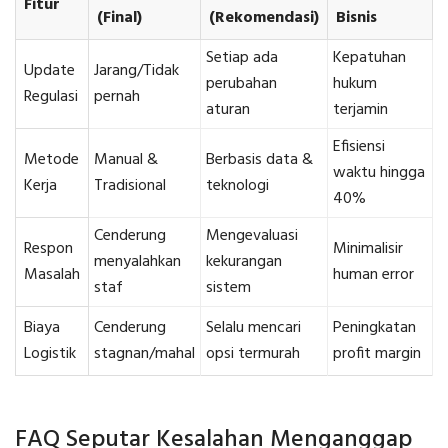
Fitur
(Final)
(Rekomendasi)
Bisnis
Setiap ada
Kepatuhan
Update
Jarang/Tidak
perubahan
hukum
Regulasi
pernah
aturan
terjamin
Efisiensi
Metode
Manual &
Berbasis data &
waktu hingga
Kerja
Tradisional
teknologi
40%
Cenderung
Mengevaluasi
Respon
Minimalisir
menyalahkan
kekurangan
Masalah
human error
staf
sistem
Biaya
Cenderung
Selalu mencari
Peningkatan
Logistik
stagnan/mahal
opsi termurah
profit margin
FAQ Seputar Kesalahan Menganggap