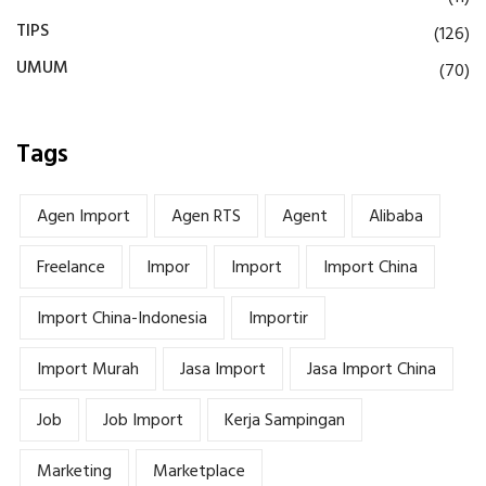
TIPS
(126)
UMUM
(70)
Tags
Agen Import
Agen RTS
Agent
Alibaba
Freelance
Impor
Import
Import China
Import China-Indonesia
Importir
Import Murah
Jasa Import
Jasa Import China
Job
Job Import
Kerja Sampingan
Marketing
Marketplace