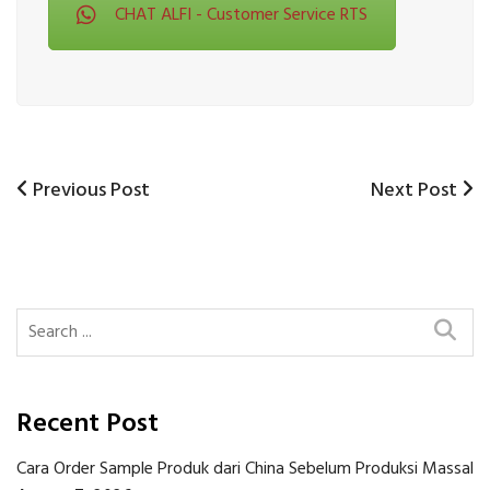
CHAT ALFI - Customer Service RTS
Previous
Next
Previous Post
Next Post
Post
Post
Post
navigation
Recent Post
Cara Order Sample Produk dari China Sebelum Produksi Massal