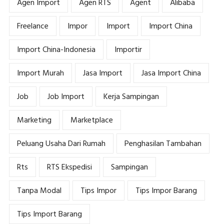
Agen Import
Agen RTS
Agent
Alibaba
Freelance
Impor
Import
Import China
Import China-Indonesia
Importir
Import Murah
Jasa Import
Jasa Import China
Job
Job Import
Kerja Sampingan
Marketing
Marketplace
Peluang Usaha Dari Rumah
Penghasilan Tambahan
Rts
RTS Ekspedisi
Sampingan
Tanpa Modal
Tips Impor
Tips Impor Barang
Tips Import Barang