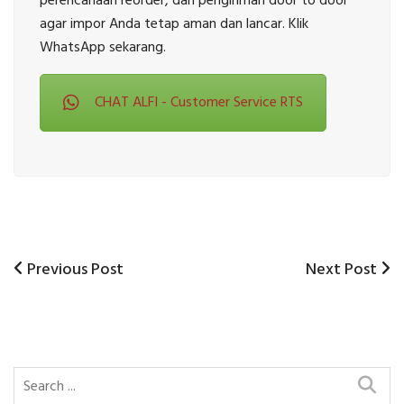
perencanaan reorder, dan pengiriman door to door
agar impor Anda tetap aman dan lancar. Klik
WhatsApp sekarang.
CHAT ALFI - Customer Service RTS
Previous
Next
Previous Post
Next Post
Post
Post
Post
navigation