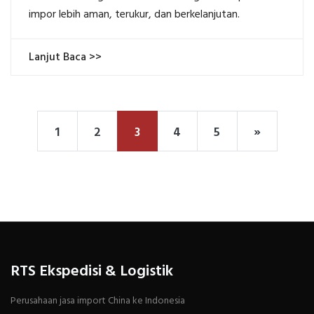
impor lebih aman, terukur, dan berkelanjutan.
Lanjut Baca >>
1
2
3
4
5
»
RTS Ekspedisi & Logistik
Perusahaan jasa import China ke Indonesia