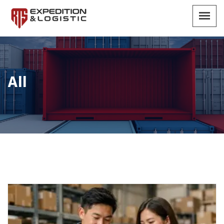
All
All